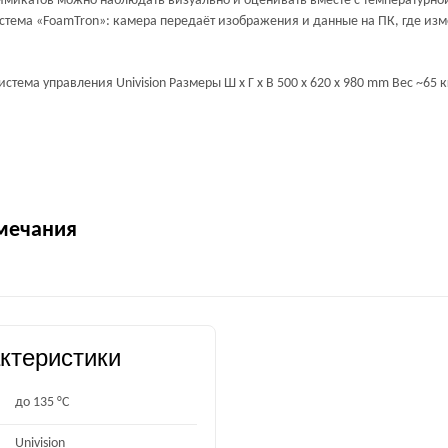
имикатов можно наблюдать визуально и оценивать вместе с температурно
стема «FoamTron»: камера передаёт изображения и данные на ПК, где из
стема управления Univision Размеры Ш x Г x В 500 x 620 x 980 mm Вес ~65 к
мечания
ктеристики
до 135 °C
Univision