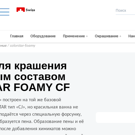
Главная
Оборудование
Применение
Окрашивание
Нан
ние
/ colorstar-foamy
ля крашения
ым составом
R FOAMY CF
 построен на той же базовой
TAR тип «CJ», но красильная ванна не
 подаётся через специальную форсунку,
образуется пена. Образование пены и её
после добавления химикатов можно