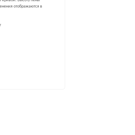
й кривой. Высоту пены
менения отображаются в
г