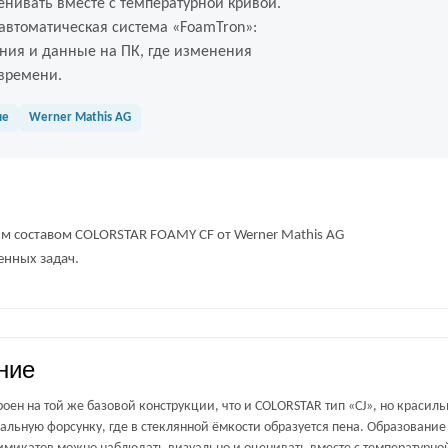
нивать вместе с температурной кривой.
автоматическая система «FoamTron»:
ния и данные на ПК, где изменения
времени.
ие
Werner Mathis AG
м составом COLORSTAR FOAMY CF от Werner Mathis AG
енных задач.
ние
оен на той же базовой конструкции, что и COLORSTAR тип «CJ», но красиль
иальную форсунку, где в стеклянной ёмкости образуется пена. Образовани