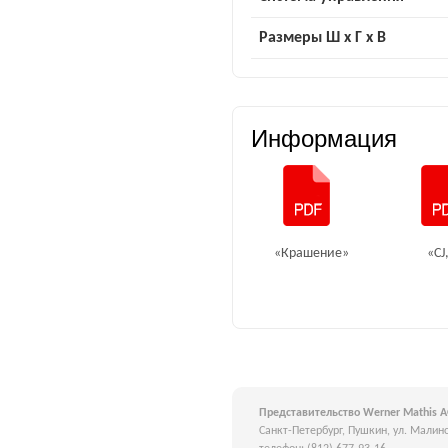
Размеры Ш x Г x В
Информация
«Крашение»
«CJ
Представительство Werner Mathis A
Санкт-Петербург, Пушкин, ул. Малино