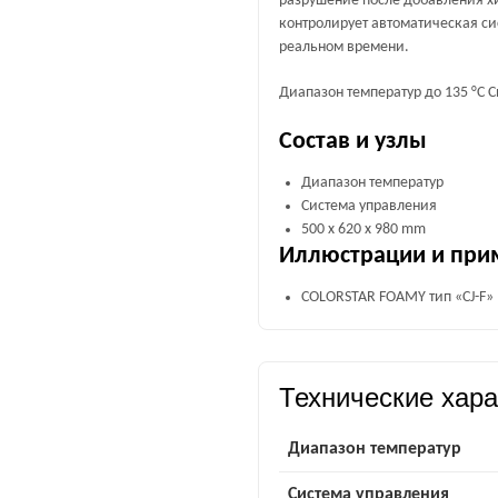
разрушение после добавления х
контролирует автоматическая си
реальном времени.
Диапазон температур до 135 °C Си
Состав и узлы
Диапазон температур
Система управления
500 x 620 x 980 mm
Иллюстрации и при
COLORSTAR FOAMY тип «CJ-F»
Технические хара
Диапазон температур
Система управления