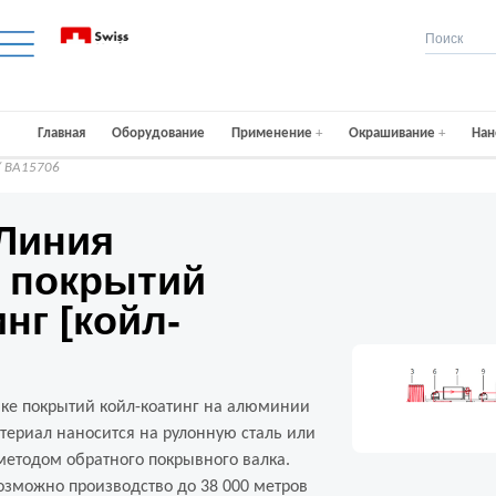
Главная
Оборудование
Применение
Окрашивание
Нан
 BA15706
 Линия
 покрытий
нг [койл-
ке покрытий койл-коатинг на алюминии
териал наносится на рулонную сталь или
методом обратного покрывного валка.
озможно производство до 38 000 метров