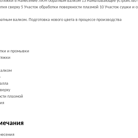
протяжки 8 Нанесение ЛКМ обратным валком 13 Наматывающее устройство 4
ия сверху 5 Участок обработки поверхности плазмой 10 Участок сушки и
атным валком. Подготовка нового цвета в процессе производства
отки и промывки
отяжки
валком
о
талла
верху
ости плазмой
ния
мечания
анесения