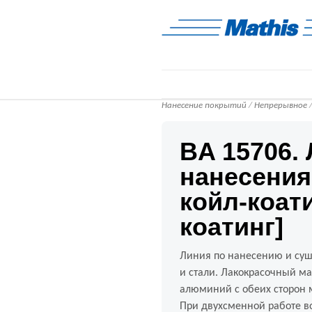
Нанесение покрытий
/
Непрерывное
/
BA 15706.
нанесения
койл-коати
коатинг]
Линия по нанесению и суш
и стали. Лакокрасочный ма
алюминий с обеих сторон 
При двухсменной работе в