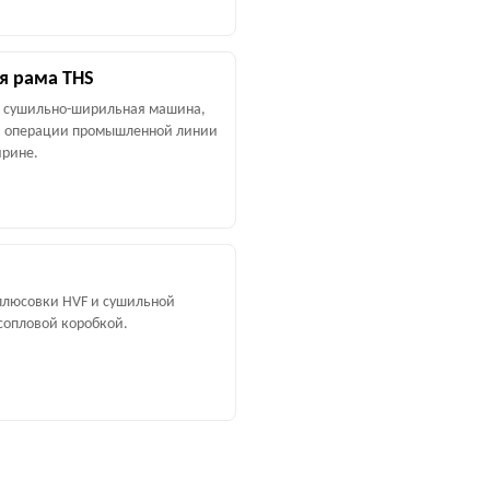
я рама THS
 сушильно-ширильная машина,
 операции промышленной линии
рине.
люсовки HVF и сушильной
сопловой коробкой.