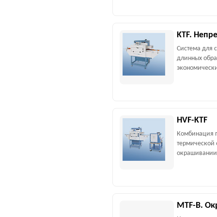
KTF. Непр
Система для 
длинных обра
экономически
HVF-KTF
Комбинация 
термической 
окрашивании
MTF-B. Ок