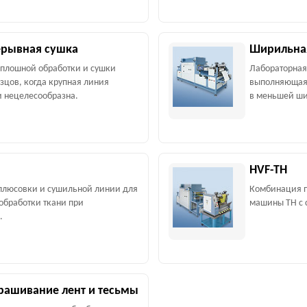
ерывная сушка
Ширильна
сплошной обработки и сушки
Лабораторная
зцов, когда крупная линия
выполняющая
 нецелесообразна.
в меньшей ши
HVF-TH
плюсовки и сушильной линии для
Комбинация п
обработки ткани при
машины TH с 
.
рашивание лент и тесьмы