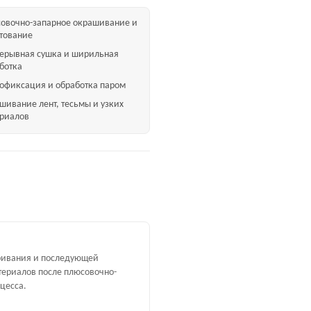
овочно-запарное окрашивание и
тование
ерывная сушка и ширильная
ботка
офиксация и обработка паром
шивание лент, тесьмы и узких
риалов
ривания и последующей
териалов после плюсовочно-
цесса.