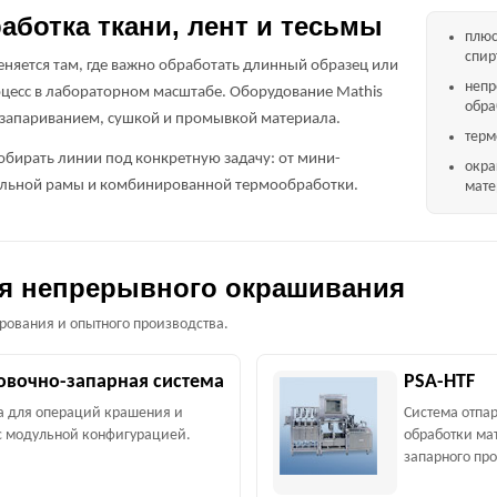
ботка ткани, лент и тесьмы
плюс
спир
яется там, где важно обработать длинный образец или
непр
есс в лабораторном масштабе. Оборудование Mathis
обра
 запариванием, сушкой и промывкой материала.
терм
бирать линии под конкретную задачу: от мини-
окра
ильной рамы и комбинированной термообработки.
мате
я непрерывного окрашивания
рования и опытного производства.
овочно-запарная система
PSA-HTF
 для операций крашения и
Система отпа
с модульной конфигурацией.
обработки ма
запарного про