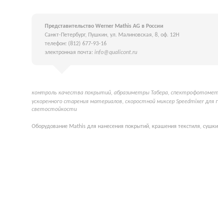
Представительство Werner Mathis AG в России
Санкт-Петербург, Пушкин, ул. Малиновская, 8, оф. 12Н
телефон: (812) 677-93-16
электронная почта:
info@qualicont.ru
контроль качества покрытий
,
абразиметры Табера
,
спектрофотометр
ускоренного старения материалов
,
скоростной миксер Speedmixer для 
светостойкости
Оборудование Mathis для нанесения покрытий, крашения текстиля, сушки