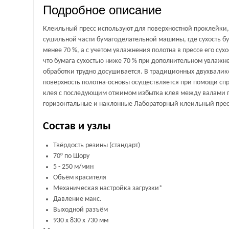
Подробное описание
Клеильный пресс используют для поверхностной проклейки,
сушильной части бумагоделательной машины, где сухость бу
менее 70 %, а с учетом увлажнения полотна в прессе его сух
что бумага сухостью ниже 70 % при дополнительном увлажне
обработки трудно досушивается. В традиционных двухвали
поверхность полотна-основы осуществляется при помощи спр
клея с последующим отжимом избытка клея между валами п
горизонтальные и наклонные Лабораторный клеильный прес
Состав и узлы
Твёрдость резины (стандарт)
70° по Шору
5 - 250 м/мин
Объём красителя
Механическая настройка загрузки*
Давление макс.
Выходной разъём
930 x 830 x 730 мм