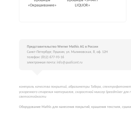
Брошюра
Брошюра «SMART
«Окрашивание»
LIQUOR»
Представительство Werner Mathis AG в России
Санкт-Петербург, Пушкин, ул. Малиновская, 8, оф. 12Н
телефон: (812) 677-93-16
электронная почта:
info@qualicont.ru
контроль качества покрытий
,
абразиметры Табера
,
спектрофотометр
ускоренного старения материалов
,
скоростной миксер Speedmixer для 
светостойкости
Оборудование Mathis для нанесения покрытий, крашения текстиля, сушки